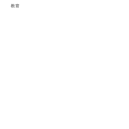
教育
認定・専門・診療看護師
アイランドナース・ネットワーク事業
チームながさき
短期海外研修制度
修学資金貸与
情報公開
組織
経営
寄附について
入札情報