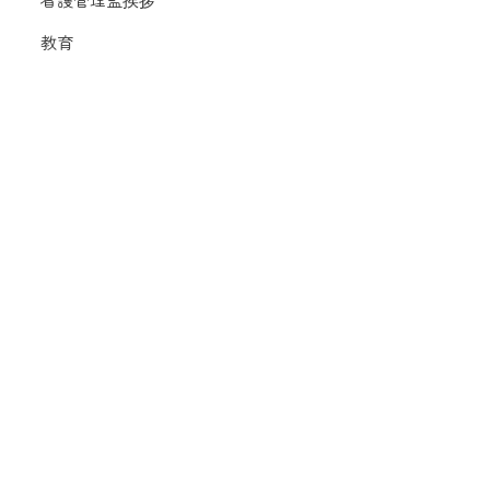
教育
認定・専門・診療看護師
アイランドナース・ネットワーク事業
チームながさき
短期海外研修制度
修学資金貸与
情報公開
組織
経営
寄附について
入札情報