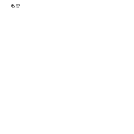
教育
認定・専門・診療看護師
アイランドナース・ネットワーク事業
チームながさき
短期海外研修制度
修学資金貸与
情報公開
組織
経営
寄附について
入札情報