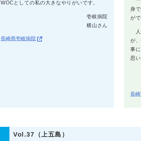
一
WOCとしての私の大きなやりがいです。
身で
壱岐病院
がで
横山さん
人生
長崎県壱岐病院
が、
事に
思い
長崎
Vol.37（上五島）