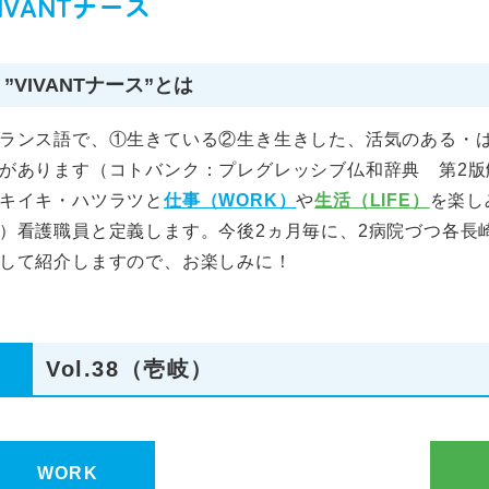
IVANTナース
”VIVANTナース”とは
ランス語で、①生きている②生き生きした、活気のある・
があります（コトバンク：プレグレッシブ仏和辞典 第2
キイキ・ハツラツと
仕事（WORK）
や
生活（LIFE）
を楽し
）看護職員と定義します。今後2ヵ月毎に、2病院づつ各長
して紹介しますので、お楽しみに！
Vol.38（壱岐）
WORK