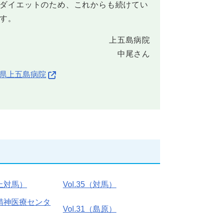
ダイエットのため、これからも続けてい
す。
上五島病院
中尾さん
県上五島病院
（上対馬）
Vol.35（対馬）
2（精神医療センタ
Vol.31（島原）