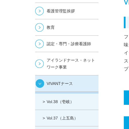
V
看護管理監挨拶
教育
フ
認定・専門・診療看護師
味
イ
アイランドナース・ネット
ス
ワーク事業
プ
VIVANTナース
Vol.38（壱岐）
Vol.37（上五島）