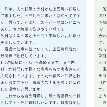
昨年、夫の転勤で大村から上五島へ転居し
運
て来ました。五島列島に来たのは初めてです
年秋
が、思っていたより、スーパーやコンビニも
を知
あり、海は綺麗で住みやすい町です。
でテ
休日は４歳の娘と上五島の美味しいお店巡り
合わ
を楽しんでいます。
す。
看護の仕事を続けたくて、上五島病院の一
なら
般病棟で勤務しています。
職種
1つの病棟に小児から高齢者まで、また内
わり
科・外科問わず様々な疾患をもつ患者さんが
週
入院されています。そのため幅広い知識と技
出来
術が必要であり、看護のスキルを磨くには適
り自
した環境だと思います。
す。
これからも自己研鑽し、島の看護職の一員
よう
として上五島に貢献したいです。職場は忙し
良