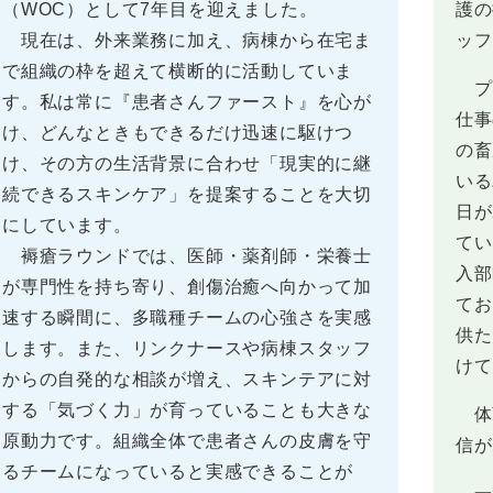
（WOC）として7年目を迎えました。
護の
現在は、外来業務に加え、病棟から在宅ま
ッフ
で組織の枠を超えて横断的に活動していま
プ
す。私は常に『患者さんファースト』を心が
仕事
け、どんなときもできるだけ迅速に駆けつ
の畜
け、その方の生活背景に合わせ「現実的に継
いる
続できるスキンケア」を提案することを大切
日が
にしています。
てい
褥瘡ラウンドでは、医師・薬剤師・栄養士
入部
が専門性を持ち寄り、創傷治癒へ向かって加
てお
速する瞬間に、多職種チームの心強さを実感
供た
します。また、リンクナースや病棟スタッフ
けて
からの自発的な相談が増え、スキンテアに対
する「気づく力」が育っていることも大きな
体
原動力です。組織全体で患者さんの皮膚を守
信が
るチームになっていると実感できることが