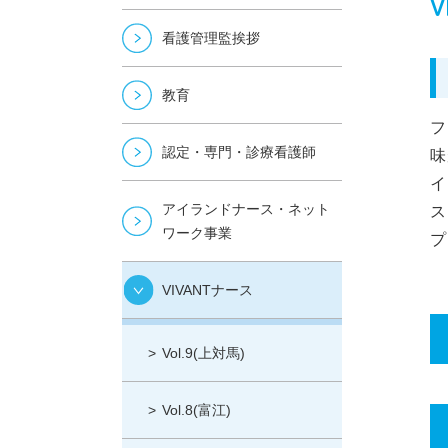
V
看護管理監挨拶
教育
フ
認定・専門・診療看護師
味
イ
アイランドナース・ネット
ス
ワーク事業
プ
VIVANTナース
Vol.9(上対馬)
Vol.8(富江)