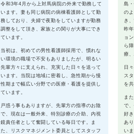
令和3年4月から上対馬病院の外来で勤務して
島・
います。妻も同じ病院の病棟看護師として勤
のよ
務しており、夫婦で夜勤をしていますが勤務
き、
調整をして頂き、家族との関りが大事にでき
昨年
ています。
ョン
ら障
当初は、初めての男性看護師採用で、慣れな
療、
い環境の職場で不安もありましたが、明るい
先輩方々に支えられ、充実した日々を送って
日々
います。当院は地域に密着し、急性期から慢
スタ
性期まで幅広い分野での医療・看護を提供し
を共
ています。
また
戸惑う事もありますが、先輩方の指導のお陰
で、
で、現在は一般外来、特別診療の介助、内視
好き
鏡責任者として奮闘している毎日です。ま
あり
た、リスクマネジメント委員としてスタッフ
いま