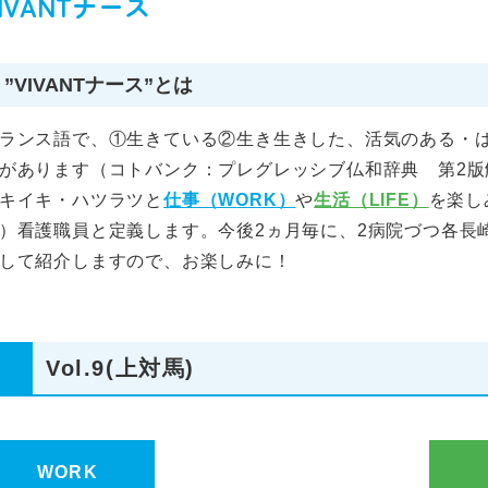
IVANTナース
”VIVANTナース”とは
ランス語で、①生きている②生き生きした、活気のある・
があります（コトバンク：プレグレッシブ仏和辞典 第2
キイキ・ハツラツと
仕事（WORK）
や
生活（LIFE）
を楽し
）看護職員と定義します。今後2ヵ月毎に、2病院づつ各長
して紹介しますので、お楽しみに！
Vol.9(上対馬)
WORK