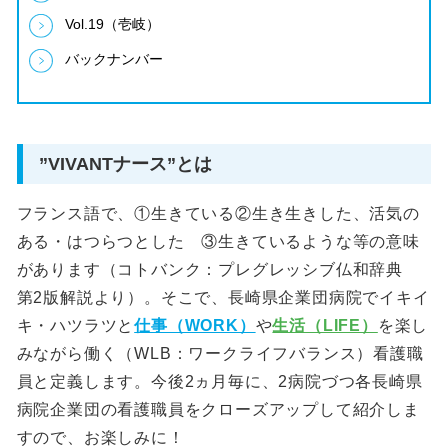
Vol.19（壱岐）
バックナンバー
”VIVANTナース”とは
フランス語で、①生きている②生き生きした、活気の
ある・はつらつとした ③生きているような等の意味
があります（コトバンク：プレグレッシブ仏和辞典
第2版解説より）。そこで、長崎県企業団病院でイキイ
キ・ハツラツと
仕事（WORK）
や
生活（LIFE）
を楽し
みながら働く（WLB：ワークライフバランス）看護職
員と定義します。今後2ヵ月毎に、2病院づつ各長崎県
病院企業団の看護職員をクローズアップして紹介しま
すので、お楽しみに！