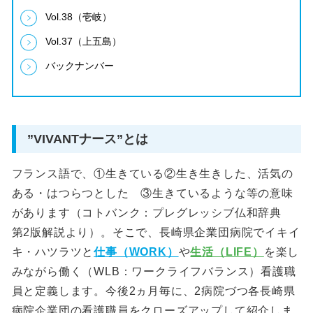
Vol.38（壱岐）
Vol.37（上五島）
バックナンバー
”VIVANTナース”とは
フランス語で、①生きている②生き生きした、活気の
ある・はつらつとした ③生きているような等の意味
があります（コトバンク：プレグレッシブ仏和辞典
第2版解説より）。そこで、長崎県企業団病院でイキイ
キ・ハツラツと
仕事（WORK）
や
生活（LIFE）
を楽し
みながら働く（WLB：ワークライフバランス）看護職
員と定義します。今後2ヵ月毎に、2病院づつ各長崎県
病院企業団の看護職員をクローズアップして紹介しま