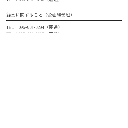
経営に関すること（企画経営班）
TEL：095-801-0294（直通）
TEL：095-801-0295（直通）
企業団の概要
企業長挨拶